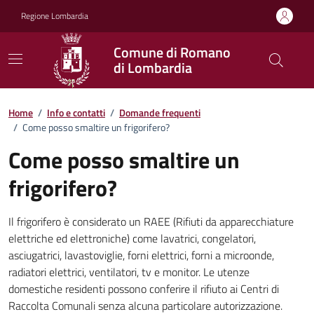
Vai ai contenuti
Vai al footer
Regione Lombardia
Comune di Romano
di Lombardia
Dettagli FAQ
Home
/
Info e contatti
/
Domande frequenti
/
Come posso smaltire un frigorifero?
Come posso smaltire un
frigorifero?
Il frigorifero è considerato un RAEE (Rifiuti da apparecchiature
elettriche ed elettroniche) come lavatrici, congelatori,
asciugatrici, lavastoviglie, forni elettrici, forni a microonde,
radiatori elettrici, ventilatori, tv e monitor. Le utenze
domestiche residenti possono conferire il rifiuto ai Centri di
Raccolta Comunali senza alcuna particolare autorizzazione.