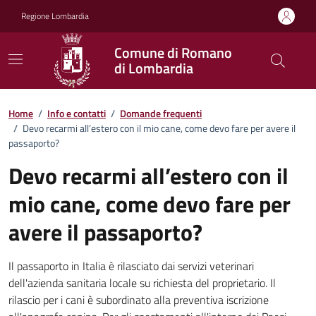
Vai ai contenuti
Vai al footer
Regione Lombardia
Comune di Romano
di Lombardia
Dettagli FAQ
Home
/
Info e contatti
/
Domande frequenti
/
Devo recarmi all’estero con il mio cane, come devo fare per avere il
passaporto?
Devo recarmi all’estero con il
mio cane, come devo fare per
avere il passaporto?
Il passaporto in Italia è rilasciato dai servizi veterinari
dell'azienda sanitaria locale su richiesta del proprietario. Il
rilascio per i cani è subordinato alla preventiva iscrizione