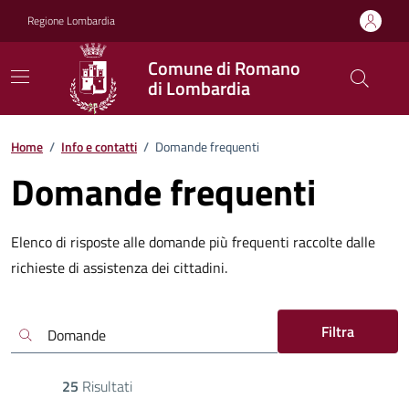
Vai ai contenuti
Vai al footer
Regione Lombardia
Comune di Romano
di Lombardia
Home
/
Info e contatti
/
Domande frequenti
Domande frequenti
Elenco di risposte alle domande più frequenti raccolte dalle
richieste di assistenza dei cittadini.
Filtra
25
Risultati
Risultati di ricerca