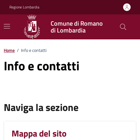
Vai ai contenuti
Vai al footer
Regione Lombardia
Comune di Romano
di Lombardia
Home
/
Info e contatti
Info e contatti
Naviga la sezione
Mappa del sito