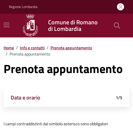
Vai ai contenuti
Vai al footer
Regione Lombardia
Comune di Romano
di Lombardia
Home
/
Info e contatti
/
Prenota appuntamento
/
Prenota appuntamento
Prenota appuntamento
Confermato
Confermato
Luogo
Dettagli appuntamento
Data e orario
Richiedente
Riepilogo
1/5
I campi contraddistinti dal simbolo asterisco sono obbligatori