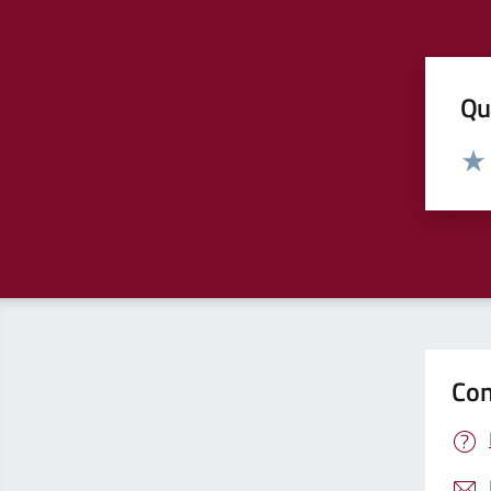
Qua
Valut
Valu
Con