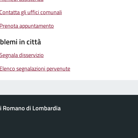
Contatta gli uffici comunali
Prenota appuntamento
blemi in città
Segnala disservizio
Elenco segnalazioni pervenute
i Romano di Lombardia