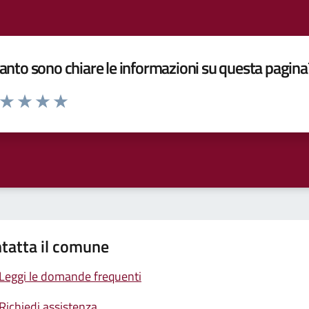
nto sono chiare le informazioni su questa pagina
a da 1 a 5 stelle la pagina
ta 1 stelle su 5
Valuta 2 stelle su 5
Valuta 3 stelle su 5
Valuta 4 stelle su 5
Valuta 5 stelle su 5
tatta il comune
Leggi le domande frequenti
Richiedi assistenza