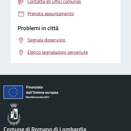
Contatta gli uffici comunali
Prenota appuntamento
Problemi in città
Segnala disservizio
Elenco segnalazioni pervenute
Comune di Romano di Lombardia