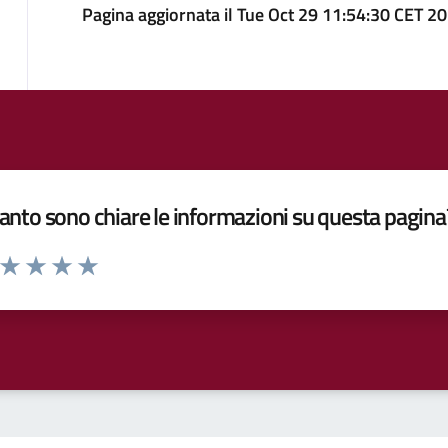
Pagina aggiornata il Tue Oct 29 11:54:30 CET 2
nto sono chiare le informazioni su questa pagina
a da 1 a 5 stelle la pagina
ta 1 stelle su 5
Valuta 2 stelle su 5
Valuta 3 stelle su 5
Valuta 4 stelle su 5
Valuta 5 stelle su 5