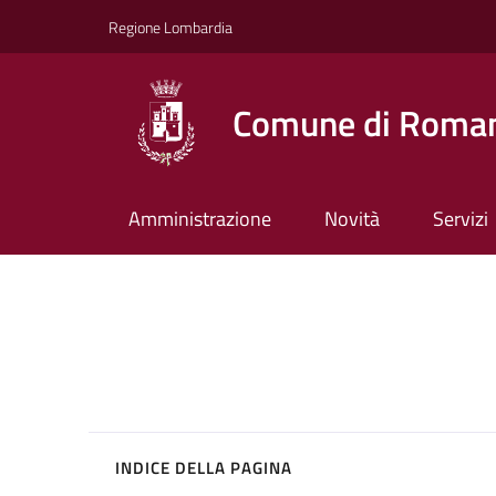
Vai ai contenuti
Vai al footer
Regione Lombardia
Comune di Roman
Amministrazione
Novità
Servizi
INDICE DELLA PAGINA