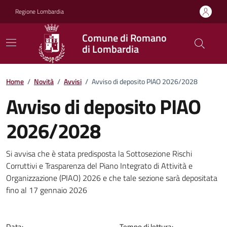
Vai ai contenuti
Vai al footer
Regione Lombardia
Comune di Romano
di Lombardia
Home
/
Novità
/
Avvisi
/
Avviso di deposito PIAO 2026/2028
Avviso di deposito PIAO
2026/2028
Dettagli della notizia
Si avvisa che è stata predisposta la Sottosezione Rischi
Corruttivi e Trasparenza del Piano Integrato di Attività e
Organizzazione (PIAO) 2026 e che tale sezione sarà depositata
fino al 17 gennaio 2026
Data:
Tempo di lettura: