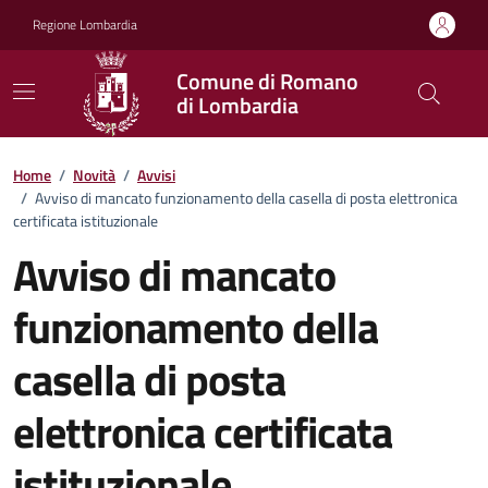
Vai ai contenuti
Vai al footer
Regione Lombardia
Comune di Romano
di Lombardia
Home
/
Novità
/
Avvisi
/
Avviso di mancato funzionamento della casella di posta elettronica
certificata istituzionale
Avviso di mancato
funzionamento della
casella di posta
elettronica certificata
istituzionale