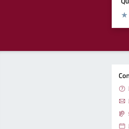
Qua
Valut
Valu
Con