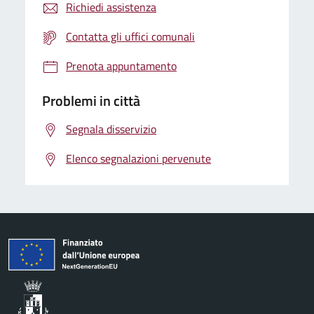
Richiedi assistenza
Contatta gli uffici comunali
Prenota appuntamento
Problemi in città
Segnala disservizio
Elenco segnalazioni pervenute