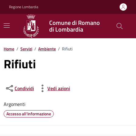
Vai ai contenuti
Vai al footer
Regione Lombardia
Comune di Romano
di Lombardia
Home
/
Servizi
/
Ambiente
/
Rifiuti
Rifiuti
Condividi
Vedi azioni
Argomenti
Accesso all'informazione