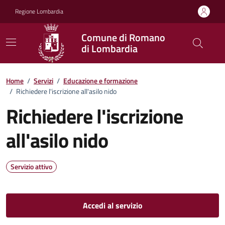
Vai ai contenuti
Vai al footer
Regione Lombardia
Comune di Romano
di Lombardia
Home
/
Servizi
/
Educazione e formazione
/
Richiedere l'iscrizione all'asilo nido
Richiedere l'iscrizione
all'asilo nido
Servizio attivo
Accedi al servizio