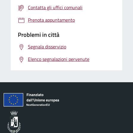
Contatta gli uffici comunali
Prenota appuntamento
Problemi in città
Segnala disservizio
Elenco segnalazioni pervenute