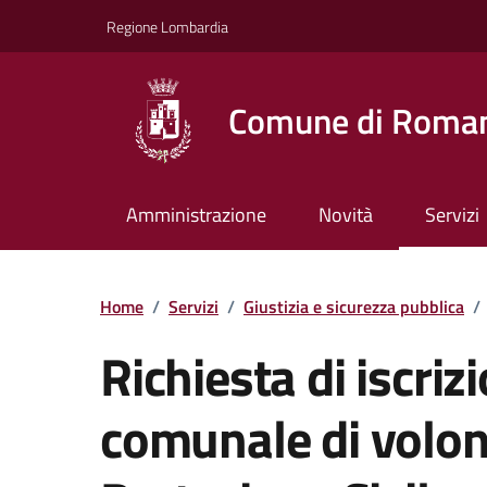
Vai ai contenuti
Vai al footer
Regione Lombardia
Comune di Roman
Amministrazione
Novità
Servizi
Home
/
Servizi
/
Giustizia e sicurezza pubblica
/
Richiesta di iscriz
comunale di volon