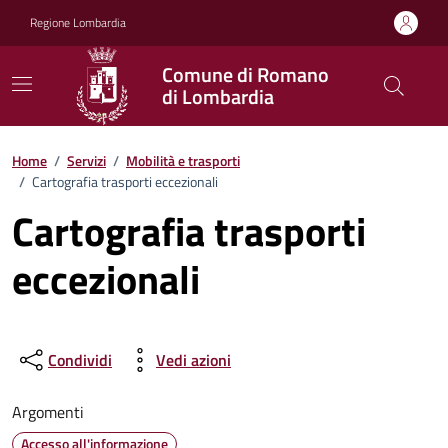
Vai ai contenuti
Vai al footer
Regione Lombardia
Comune di Romano
di Lombardia
Home
/
Servizi
/
Mobilità e trasporti
/
Cartografia trasporti eccezionali
Cartografia trasporti
eccezionali
Condividi
Vedi azioni
Argomenti
Accesso all'informazione