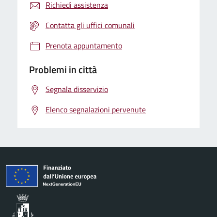
Richiedi assistenza
Contatta gli uffici comunali
Prenota appuntamento
Problemi in città
Segnala disservizio
Elenco segnalazioni pervenute