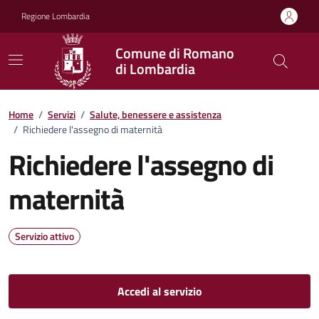
Vai ai contenuti
Vai al footer
Regione Lombardia
Comune di Romano
di Lombardia
Home
/
Servizi
/
Salute, benessere e assistenza
/
Richiedere l'assegno di maternità
Richiedere l'assegno di
maternità
Servizio attivo
Accedi al servizio