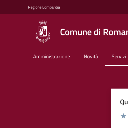
Vai ai contenuti
Vai al footer
Regione Lombardia
Comune di Roman
Amministrazione
Novità
Servizi
Qua
Valut
Valu