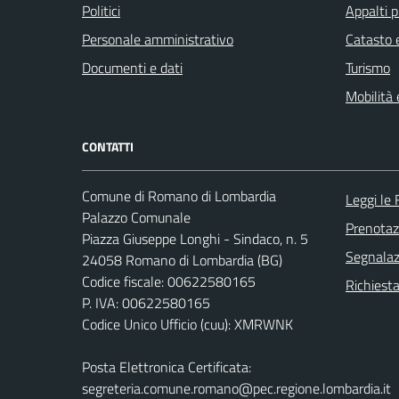
Politici
Appalti p
Personale amministrativo
Catasto e
Documenti e dati
Turismo
Mobilità 
CONTATTI
Comune di Romano di Lombardia
Leggi le
Palazzo Comunale
Prenota
Piazza Giuseppe Longhi - Sindaco, n. 5
Segnalazi
24058 Romano di Lombardia (BG)
Codice fiscale: 00622580165
Richiesta
P. IVA: 00622580165
Codice Unico Ufficio (cuu): XMRWNK
Posta Elettronica Certificata:
segreteria.comune.romano@pec.regione.lombardia.it