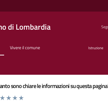
o di Lombardia
Segu
Vivere il comune
Istruzione
nto sono chiare le informazioni su questa pagina
a da 1 a 5 stelle la pagina
ta 1 stelle su 5
Valuta 2 stelle su 5
Valuta 3 stelle su 5
Valuta 4 stelle su 5
Valuta 5 stelle su 5