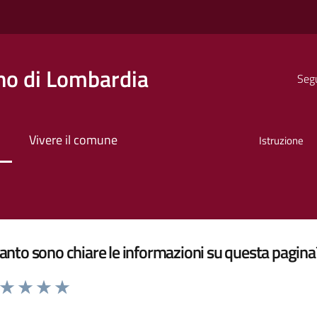
o di Lombardia
Segu
Vivere il comune
Istruzione
nto sono chiare le informazioni su questa pagina
a da 1 a 5 stelle la pagina
ta 1 stelle su 5
Valuta 2 stelle su 5
Valuta 3 stelle su 5
Valuta 4 stelle su 5
Valuta 5 stelle su 5