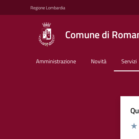
Vai ai contenuti
Vai al footer
Regione Lombardia
Comune di Roman
Amministrazione
Novità
Servizi
Qua
Valut
Valu