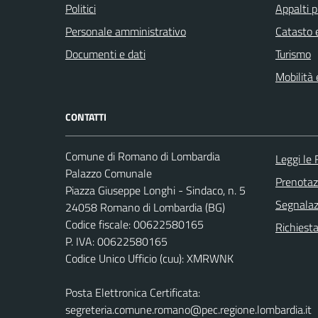
Politici
Appalti p
Personale amministrativo
Catasto e
Documenti e dati
Turismo
Mobilità 
CONTATTI
Comune di Romano di Lombardia
Leggi le
Palazzo Comunale
Prenota
Piazza Giuseppe Longhi - Sindaco, n. 5
Segnalazi
24058 Romano di Lombardia (BG)
Codice fiscale: 00622580165
Richiesta
P. IVA: 00622580165
Codice Unico Ufficio (cuu): XMRWNK
Posta Elettronica Certificata:
segreteria.comune.romano@pec.regione.lombardia.it