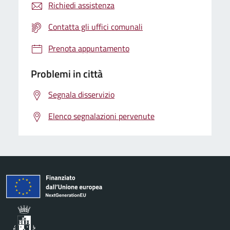
Richiedi assistenza
Contatta gli uffici comunali
Prenota appuntamento
Problemi in città
Segnala disservizio
Elenco segnalazioni pervenute