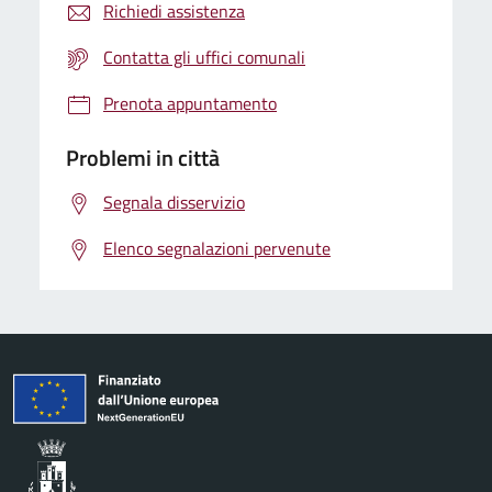
Richiedi assistenza
Contatta gli uffici comunali
Prenota appuntamento
Problemi in città
Segnala disservizio
Elenco segnalazioni pervenute