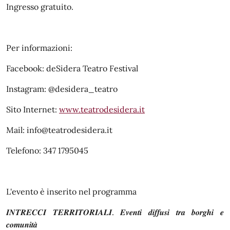
Ingresso gratuito.
Per informazioni:
Facebook: deSidera Teatro Festival
Instagram: @desidera_teatro
Sito Internet:
www.teatrodesidera.it
Mail: info@teatrodesidera.it
Telefono: 347 1795045
L'evento è inserito nel programma
𝑰𝑵𝑻𝑹𝑬𝑪𝑪𝑰 𝑻𝑬𝑹𝑹𝑰𝑻𝑶𝑹𝑰𝑨𝑳𝑰. 𝑬𝒗𝒆𝒏𝒕𝒊 𝒅𝒊𝒇𝒇𝒖𝒔𝒊 𝒕𝒓𝒂 𝒃𝒐𝒓𝒈𝒉𝒊 𝒆
𝒄𝒐𝒎𝒖𝒏𝒊𝒕𝒂̀