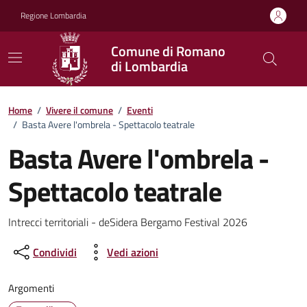
Vai ai contenuti
Vai al footer
Regione Lombardia
Comune di Romano
di Lombardia
Home
/
Vivere il comune
/
Eventi
/
Basta Avere l'ombrela - Spettacolo teatrale
Basta Avere l'ombrela -
Spettacolo teatrale
Dettagli della notizia
Intrecci territoriali - deSidera Bergamo Festival 2026
Condividi
Vedi azioni
Argomenti