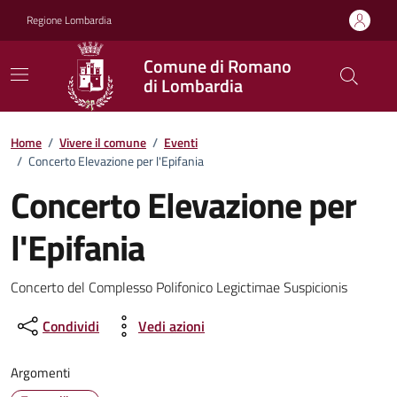
Vai ai contenuti
Vai al footer
Regione Lombardia
Comune di Romano
di Lombardia
Home
/
Vivere il comune
/
Eventi
/
Concerto Elevazione per l'Epifania
Concerto Elevazione per
l'Epifania
Dettagli della notizia
Concerto del Complesso Polifonico Legictimae Suspicionis
Condividi
Vedi azioni
Argomenti