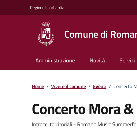
Vai ai contenuti
Vai al footer
Regione Lombardia
Comune di Roman
Amministrazione
Novità
Servizi
Home
/
Vivere il comune
/
Eventi
/
Concerto M
Concerto Mora & 
Dettagli della notizi
Intrecci territoriali - Romano Music Summerfe