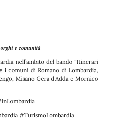
𝒓𝒈𝒉𝒊 𝒆 𝒄𝒐𝒎𝒖𝒏𝒊𝒕𝒂̀
rdia nell’ambito del bando “Itinerari
e i comuni di Romano di Lombardia,
nengo, Misano Gera d'Adda e Mornico
InLombardia
mbardia
#TurismoLombardia