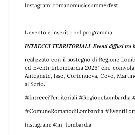
Instagram: romanomusicsummerfest
L'evento è inserito nel programma
𝑰𝑵𝑻𝑹𝑬𝑪𝑪𝑰 𝑻𝑬𝑹𝑹𝑰𝑻𝑶𝑹𝑰𝑨𝑳𝑰. 𝑬𝒗𝒆𝒏𝒕𝒊 𝒅𝒊𝒇𝒇𝒖𝒔𝒊 𝒕𝒓𝒂 𝒃
realizzato con il sostegno di Regione Lomba
ed Eventi InLombardia 2026"
che coinvolg
Antegnate, Isso, Cortenuova, Covo, Marti
al Serio.
#IntrecciTerritoriali
#RegioneLombardia
#
#ComuneRomanodiLombardia
#EventiLo
Instagram:
@in_lombardia