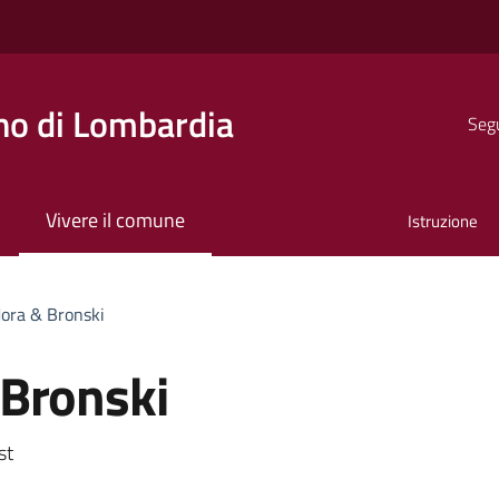
o di Lombardia
Segu
Vivere il comune
Istruzione
ora & Bronski
Bronski
a
st