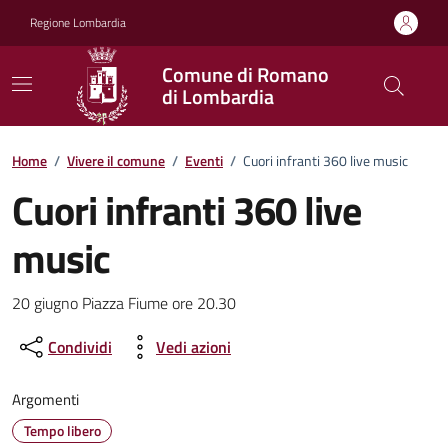
Vai ai contenuti
Vai al footer
Regione Lombardia
Comune di Romano
di Lombardia
Home
/
Vivere il comune
/
Eventi
/
Cuori infranti 360 live music
Cuori infranti 360 live
music
Dettagli della notizia
20 giugno Piazza Fiume ore 20.30
Condividi
Vedi azioni
Argomenti
Tempo libero