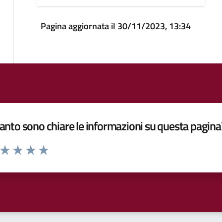
Pagina aggiornata il 30/11/2023, 13:34
nto sono chiare le informazioni su questa pagina
a da 1 a 5 stelle la pagina
ta 1 stelle su 5
Valuta 2 stelle su 5
Valuta 3 stelle su 5
Valuta 4 stelle su 5
Valuta 5 stelle su 5