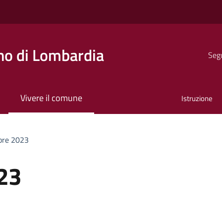
o di Lombardia
Segu
Vivere il comune
Istruzione
bre 2023
23
a