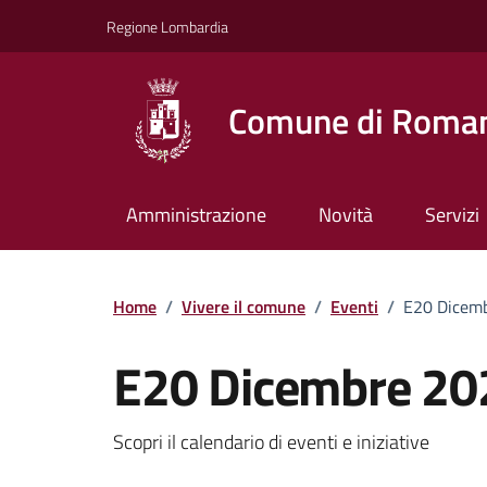
Vai ai contenuti
Vai al footer
Regione Lombardia
Comune di Roman
Amministrazione
Novità
Servizi
Home
/
Vivere il comune
/
Eventi
/
E20 Dicem
E20 Dicembre 20
Dettagli della notizi
Scopri il calendario di eventi e iniziative