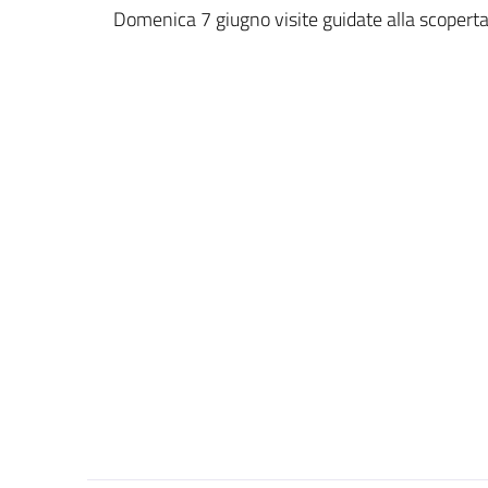
Dettagli della notizi
Domenica 7 giugno visite guidate alla scoper