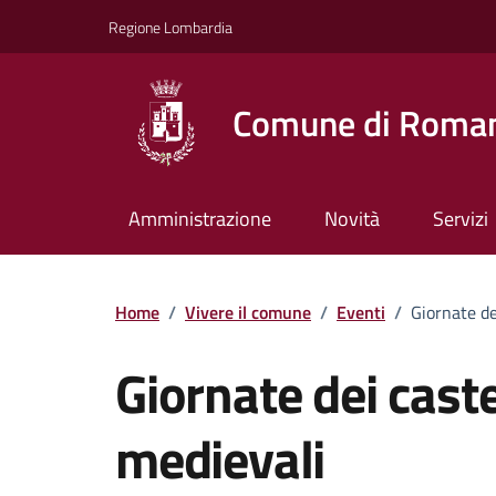
Vai ai contenuti
Vai al footer
Regione Lombardia
Comune di Roman
Amministrazione
Novità
Servizi
Home
/
Vivere il comune
/
Eventi
/
Giornate de
Giornate dei caste
medievali