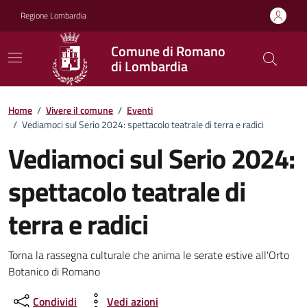
Vai ai contenuti
Vai al footer
Regione Lombardia
Comune di Romano
di Lombardia
Home
/
Vivere il comune
/
Eventi
/
Vediamoci sul Serio 2024: spettacolo teatrale di terra e radici
Vediamoci sul Serio 2024:
spettacolo teatrale di
terra e radici
Dettagli della notizia
Torna la rassegna culturale che anima le serate estive all'Orto
Botanico di Romano
Condividi
Vedi azioni