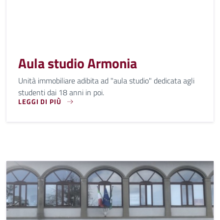
Aula studio Armonia
Unità immobiliare adibita ad "aula studio" dedicata agli
studenti dai 18 anni in poi.
LEGGI DI PIÙ
UNITÀ IMMOBILIARE ADIBITA AD "AULA STUDIO" DEDICATA A