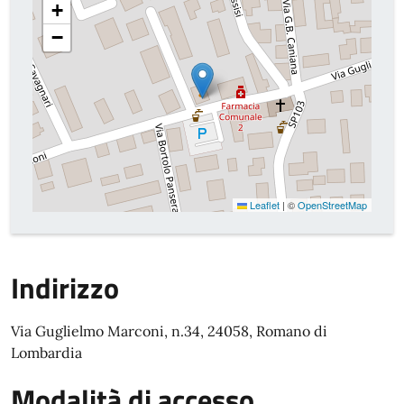
+
−
Leaflet
|
©
OpenStreetMap
Indirizzo
Via Guglielmo Marconi, n.34, 24058, Romano di
Lombardia
Modalità di accesso