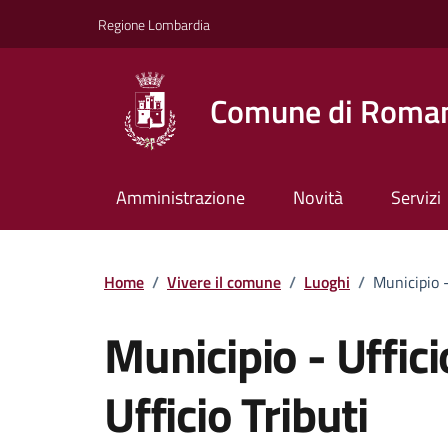
Vai ai contenuti
Vai al footer
Regione Lombardia
Comune di Roman
Amministrazione
Novità
Servizi
Home
/
Vivere il comune
/
Luoghi
/
Municipio -
Municipio - Uffici
Ufficio Tributi