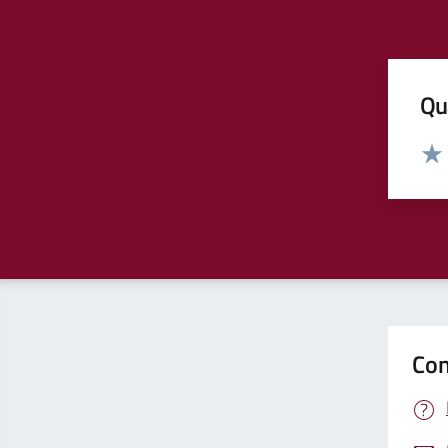
Qua
Valut
Valu
Con