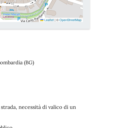
Leaflet
|
©
OpenStreetMap
Lombardia (BG)
 strada, necessità di valico di un
bblico