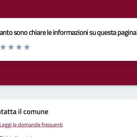
nto sono chiare le informazioni su questa pagina
a da 1 a 5 stelle la pagina
ta 1 stelle su 5
Valuta 2 stelle su 5
Valuta 3 stelle su 5
Valuta 4 stelle su 5
Valuta 5 stelle su 5
tatta il comune
Leggi le domande frequenti