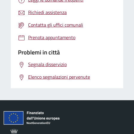
Richiedi assistenza
Contatta gli uffici comunali
Prenota appuntamento
Problemi in città
Segnala disservizio
Elenco segnalazioni pervenute