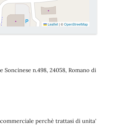
Leaflet
|
©
OpenStreetMap
le Soncinese n.498, 24058, Romano di
ia commerciale perchè trattasi di unita'