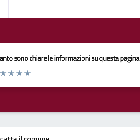
nto sono chiare le informazioni su questa pagina
a da 1 a 5 stelle la pagina
ta 1 stelle su 5
Valuta 2 stelle su 5
Valuta 3 stelle su 5
Valuta 4 stelle su 5
Valuta 5 stelle su 5
tatta il comune