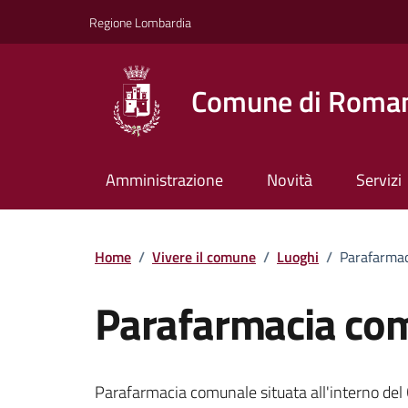
Vai ai contenuti
Vai al footer
Regione Lombardia
Comune di Roman
Amministrazione
Novità
Servizi
Home
/
Vivere il comune
/
Luoghi
/
Parafarma
Parafarmacia co
Parafarmacia comunale situata all'interno del