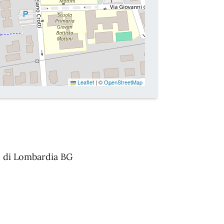
Leaflet
|
©
OpenStreetMap
 di Lombardia BG