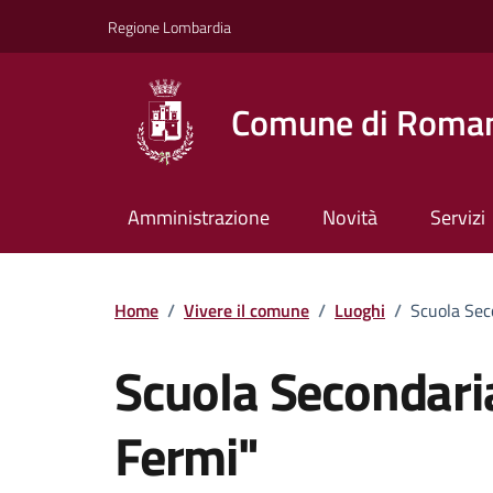
Vai ai contenuti
Vai al footer
Regione Lombardia
Comune di Roman
Amministrazione
Novità
Servizi
Home
/
Vivere il comune
/
Luoghi
/
Scuola Sec
Scuola Secondaria
Fermi"