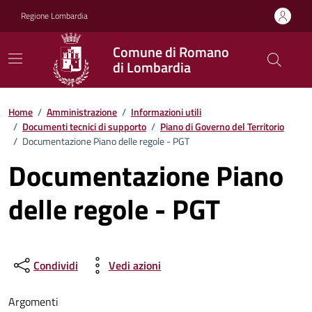
Vai ai contenuti
Vai al footer
Regione Lombardia
Comune di Romano
di Lombardia
Home
/
Amministrazione
/
Informazioni utili
/
Documenti tecnici di supporto
/
Piano di Governo del Territorio
/
Documentazione Piano delle regole - PGT
Documentazione Piano
delle regole - PGT
Condividi
Vedi azioni
Argomenti