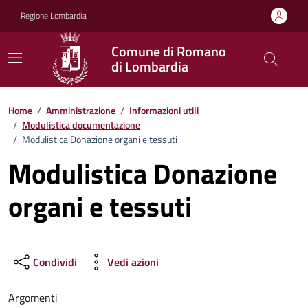
Vai ai contenuti
Vai al footer
Regione Lombardia
Comune di Romano
di Lombardia
Home
/
Amministrazione
/
Informazioni utili
/
Modulistica documentazione
/
Modulistica Donazione organi e tessuti
Modulistica Donazione
organi e tessuti
Condividi
Vedi azioni
Argomenti