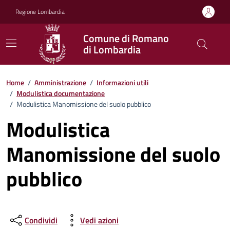
Vai ai contenuti
Vai al footer
Regione Lombardia
Comune di Romano
di Lombardia
Home
/
Amministrazione
/
Informazioni utili
/
Modulistica documentazione
/
Modulistica Manomissione del suolo pubblico
Modulistica
Manomissione del suolo
pubblico
Condividi
Vedi azioni