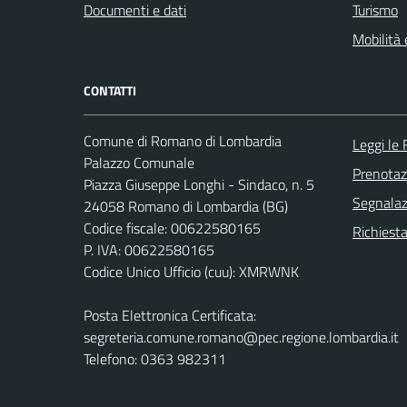
Documenti e dati
Turismo
Mobilità 
CONTATTI
Comune di Romano di Lombardia
Leggi le
Palazzo Comunale
Prenota
Piazza Giuseppe Longhi - Sindaco, n. 5
Segnalazi
24058 Romano di Lombardia (BG)
Codice fiscale: 00622580165
Richiesta
P. IVA: 00622580165
Codice Unico Ufficio (cuu): XMRWNK
Posta Elettronica Certificata:
segreteria.comune.romano@pec.regione.lombardia.it
Telefono: 0363 982311