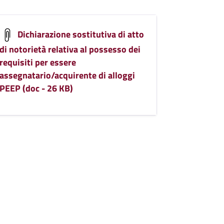
Dichiarazione sostitutiva di atto
di notorietà relativa al possesso dei
requisiti per essere
assegnatario/acquirente di alloggi
PEEP (doc - 26 KB)