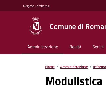
Vai ai contenuti
Vai al footer
Regione Lombardia
Comune di Roman
Amministrazione
Novità
Servizi
Home
/
Amministrazione
/
Informaz
Modulistica