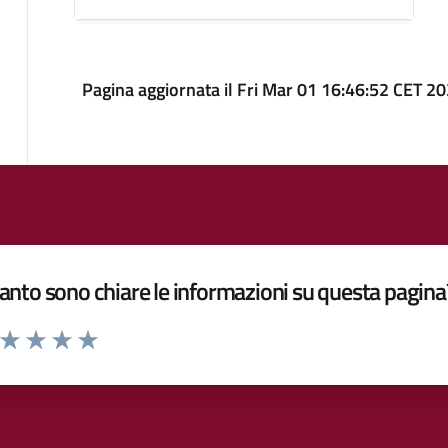
Pagina aggiornata il Fri Mar 01 16:46:52 CET 2
nto sono chiare le informazioni su questa pagina
a da 1 a 5 stelle la pagina
ta 1 stelle su 5
Valuta 2 stelle su 5
Valuta 3 stelle su 5
Valuta 4 stelle su 5
Valuta 5 stelle su 5