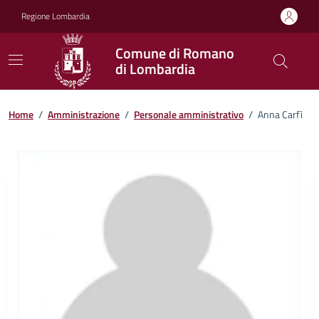
Vai ai contenuti
Vai al footer
Regione Lombardia
Comune di Romano
di Lombardia
Home
/
Amministrazione
/
Personale amministrativo
/
Anna Carfì