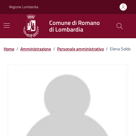
Vai ai contenuti
Vai al footer
Regione Lombardia
Comune di Romano
di Lombardia
Home
/
Amministrazione
/
Personale amministrativo
/
Elena Soldo