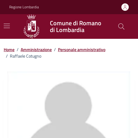
Vai ai contenuti
Vai al footer
Regione Lombardia
Comune di Romano
di Lombardia
Home
/
Amministrazione
/
Personale amministrativo
/
Raffaele Cotugno