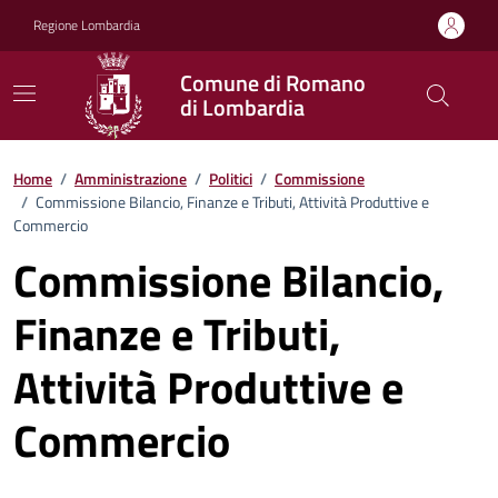
Vai ai contenuti
Vai al footer
Regione Lombardia
Comune di Romano
di Lombardia
Home
/
Amministrazione
/
Politici
/
Commissione
/
Commissione Bilancio, Finanze e Tributi, Attività Produttive e
Commercio
Commissione Bilancio,
Finanze e Tributi,
Attività Produttive e
Commercio