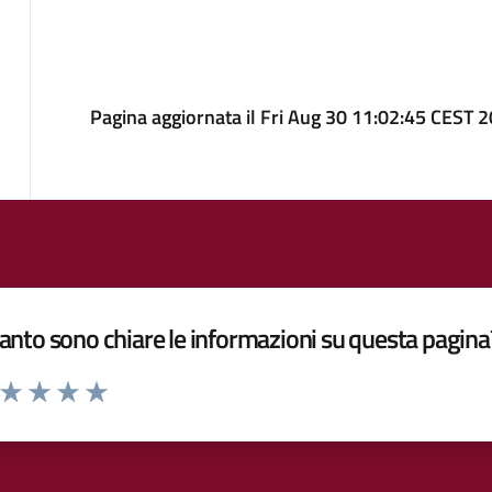
Pagina aggiornata il Fri Aug 30 11:02:45 CEST 
nto sono chiare le informazioni su questa pagina
a da 1 a 5 stelle la pagina
ta 1 stelle su 5
Valuta 2 stelle su 5
Valuta 3 stelle su 5
Valuta 4 stelle su 5
Valuta 5 stelle su 5