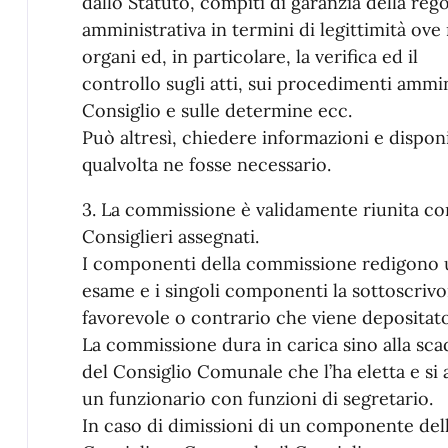
dallo Statuto, compiti di garanzia della rego
amministrativa in termini di legittimità ove
organi ed, in particolare, la verifica ed il
controllo sugli atti, sui procedimenti ammin
Consiglio e sulle determine ecc.
Può altresì, chiedere informazioni e disponib
qualvolta ne fosse necessario.
3. La commissione è validamente riunita co
Consiglieri assegnati.
I componenti della commissione redigono un
esame e i singoli componenti la sottoscrivo
favorevole o contrario che viene depositato 
La commissione dura in carica sino alla sc
del Consiglio Comunale che l’ha eletta e si 
un funzionario con funzioni di segretario.
In caso di dimissioni di un componente del