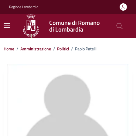
Vai ai contenuti
Vai al footer
Regione Lombardia
Comune di Romano
di Lombardia
Home
/
Amministrazione
/
Politici
/
Paolo Patelli