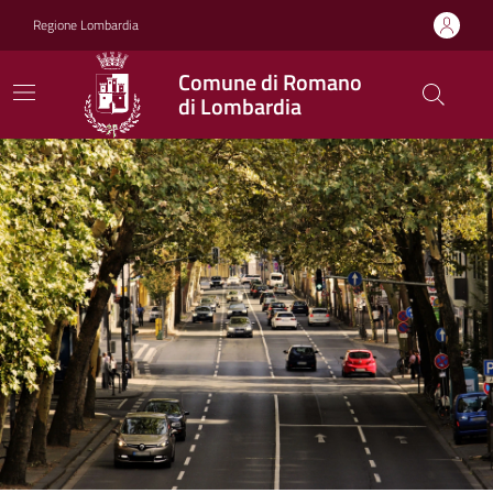
Vai ai contenuti
Vai al footer
Regione Lombardia
Comune di Romano
di Lombardia