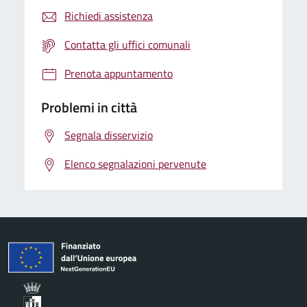
Richiedi assistenza
Contatta gli uffici comunali
Prenota appuntamento
Problemi in città
Segnala disservizio
Elenco segnalazioni pervenute