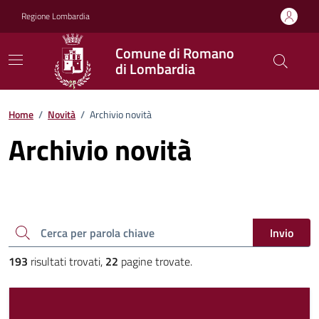
Vai ai contenuti
Vai al footer
Regione Lombardia
Comune di Romano
di Lombardia
Home
/
Novità
/
Archivio novità
Archivio novità
Cerca una parola chiave
Invio
193
risultati trovati,
22
pagine trovate.