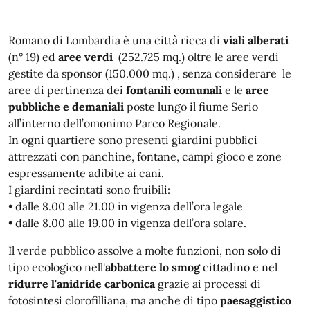
Romano di Lombardia è una città ricca di
viali alberati
(n° 19) ed
aree verdi
(252.725 mq.) oltre le aree verdi
gestite da sponsor (150.000 mq.) , senza considerare le
aree di pertinenza dei
fontanili comunali
e le
aree
pubbliche e demaniali
poste lungo il fiume Serio
all’interno dell’omonimo Parco Regionale.
In ogni quartiere sono presenti giardini pubblici
attrezzati con panchine, fontane, campi gioco e zone
espressamente adibite ai cani.
I giardini recintati sono fruibili:
• dalle 8.00 alle 21.00 in vigenza dell’ora legale
• dalle 8.00 alle 19.00 in vigenza dell’ora solare.
Il verde pubblico assolve a molte funzioni, non solo di
tipo ecologico nell'
abbattere lo smog
cittadino e nel
ridurre l'anidride carbonica
grazie ai processi di
fotosintesi clorofilliana, ma anche di tipo
paesaggistico