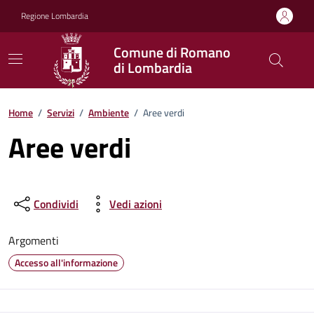
Vai ai contenuti
Vai al footer
Regione Lombardia
Comune di Romano
di Lombardia
Home
/
Servizi
/
Ambiente
/
Aree verdi
Aree verdi
Condividi
Vedi azioni
Argomenti
Accesso all'informazione