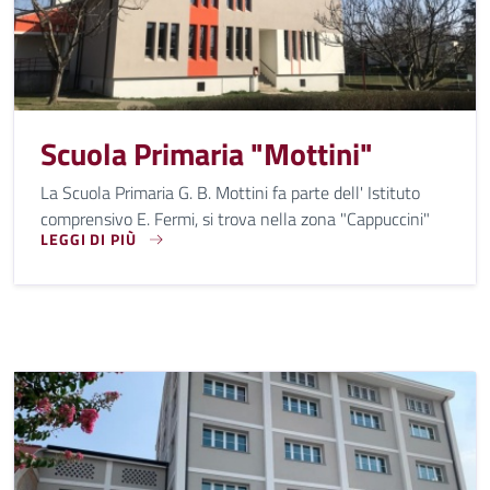
Scuola Primaria "Mottini"
La Scuola Primaria G. B. Mottini fa parte dell' Istituto
comprensivo E. Fermi, si trova nella zona "Cappuccini"
LEGGI DI PIÙ
LA SCUOLA PRIMARIA G. B. MOTTINI FA PARTE DELL' ISTIT