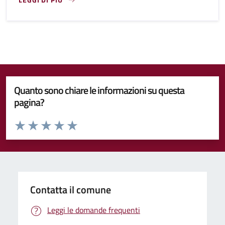
ASILO NIDO, SERVIZIO DIURNO, CHE ACCOGLIE I BAMBINI D
Quanto sono chiare le informazioni su questa
pagina?
Valuta da 1 a 5 stelle la pagina
Valuta 1 stelle su 5
Valuta 2 stelle su 5
Valuta 3 stelle su 5
Valuta 4 stelle su 5
Valuta 5 stelle su 5
Contatta il comune
Leggi le domande frequenti