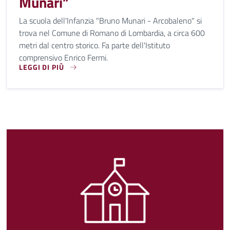
Munari”
La scuola dell'Infanzia "Bruno Munari - Arcobaleno" si
trova nel Comune di Romano di Lombardia, a circa 600
metri dal centro storico. Fa parte dell'Istituto
comprensivo Enrico Fermi.
LEGGI DI PIÙ
LA SCUOLA DELL'INFANZIA "BRUNO MUNARI - ARCOBALENO"