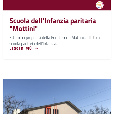
Scuola dell'Infanzia paritaria
"Mottini"
Edificio di proprietà della Fondazione Mottini, adibito a
scuola paritaria dell'Infanzia.
LEGGI DI PIÙ
EDIFICIO DI PROPRIETÀ DELLA FONDAZIONE MOTTINI, ADIBI