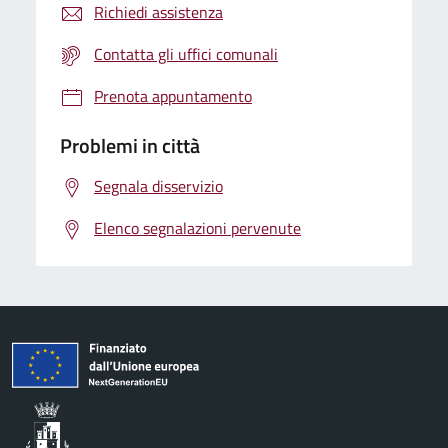
Richiedi assistenza
Contatta gli uffici comunali
Prenota appuntamento
Problemi in città
Segnala disservizio
Elenco segnalazioni pervenute