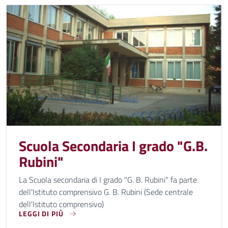
Scuola Secondaria I grado "G.B.
Rubini"
La Scuola secondaria di I grado "G. B. Rubini" fa parte
dell'Istituto comprensivo G. B. Rubini (Sede centrale
dell'Istituto comprensivo)
LEGGI DI PIÙ
LA SCUOLA SECONDARIA DI I GRADO "G. B. RUBINI" FA PA