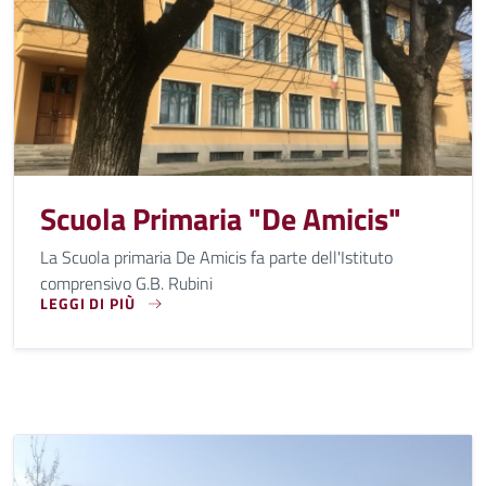
Scuola Primaria "De Amicis"
La Scuola primaria De Amicis fa parte dell'Istituto
comprensivo G.B. Rubini
LEGGI DI PIÙ
LA SCUOLA PRIMARIA DE AMICIS FA PARTE DELL'ISTITUTO 