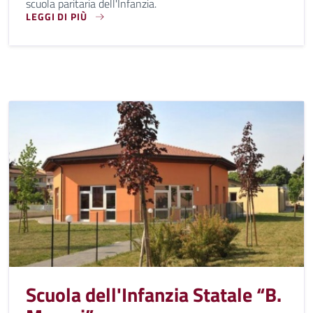
scuola paritaria dell'Infanzia.
LEGGI DI PIÙ
EDIFICIO DI PROPRIETÀ DELLA FONDAZIONE OLIVARI, ADIBI
Scuola dell'Infanzia Statale “B.