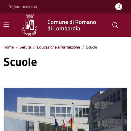
Vai ai contenuti
Vai al footer
Regione Lombardia
Comune di Romano
di Lombardia
Home
/
Servizi
/
Educazione e formazione
/
Scuole
Scuole