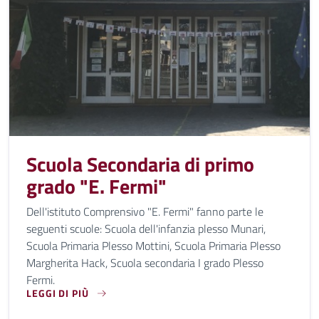
Scuola Secondaria di primo
grado "E. Fermi"
Dell'istituto Comprensivo "E. Fermi" fanno parte le
seguenti scuole: Scuola dell'infanzia plesso Munari,
Scuola Primaria Plesso Mottini, Scuola Primaria Plesso
Margherita Hack, Scuola secondaria I grado Plesso
Fermi.
LEGGI DI PIÙ
DELL'ISTITUTO COMPRENSIVO "E. FERMI" FANNO PARTE LE