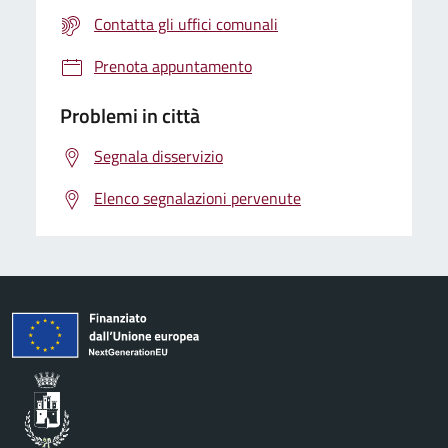
Contatta gli uffici comunali
Prenota appuntamento
Problemi in città
Segnala disservizio
Elenco segnalazioni pervenute